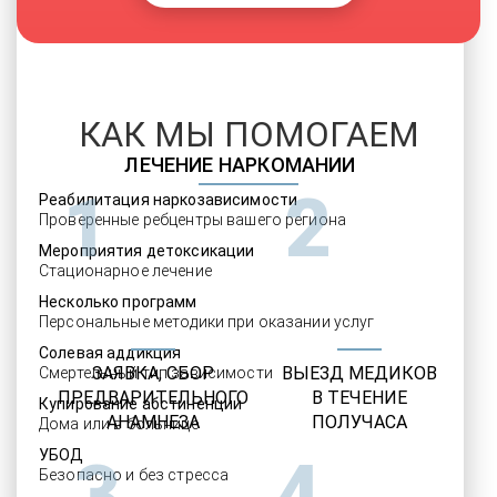
КАК МЫ ПОМОГАЕМ
ЛЕЧЕНИЕ НАРКОМАНИИ
1
2
Реабилитация наркозависимости
Проверенные ребцентры вашего региона
Мероприятия детоксикации
Стационарное лечение
Несколько программ
Персональные методики при оказании услуг
Солевая аддикция
ЗАЯВКА, СБОР
ВЫЕЗД МЕДИКОВ
Смертельный тип зависимости
ПРЕДВАРИТЕЛЬНОГО
В ТЕЧЕНИЕ
Купирование абстиненции
АНАМНЕЗА
ПОЛУЧАСА
Дома или в больнице
УБОД
3
4
Безопасно и без стресса