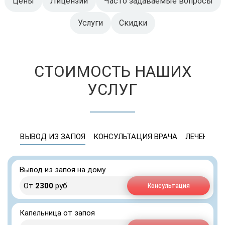
Цены
Лицензии
Часто задаваемые вопросы
Услуги
Скидки
СТОИМОСТЬ НАШИХ
УСЛУГ
ВЫВОД ИЗ ЗАПОЯ
КОНСУЛЬТАЦИЯ ВРАЧА
ЛЕЧЕНИЕ 
Вывод из запоя на дому
От
2300
руб
Консультация
Капельница от запоя