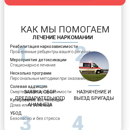
КАК МЫ ПОМОГАЕМ
ЛЕЧЕНИЕ НАРКОМАНИИ
1
2
Реабилитация наркозависимости
Проверенные ребцентры вашего региона
Мероприятия детоксикации
Стационарное лечение
Несколько программ
Персональные методики при оказании услуг
Солевая аддикция
ЗАЯВКА, СБОР
НАЗНАЧЕНИЕ И
Смертельный тип зависимости
ПРЕДВАРИТЕЛЬНОГО
ВЫЕЗД БРИГАДЫ
Купирование абстиненции
АНАМНЕЗА
Дома или в больнице
УБОД
3
4
Безопасно и без стресса