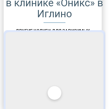
в клинике «Оникс» в
Иглино
ДРУГИЕ УСЛУГИ ДЛЯ ЗАВИСИМЫХ
Амбулаторная помощь
Врачебное наблюдение
Социальные программы
Полноценный возврат в социум
Комфортабельные палаты
Опытные медики
VIP программы помощи
Внимательное отношение
Игромания
Лудомания
Услуги адвоката
По статье 228