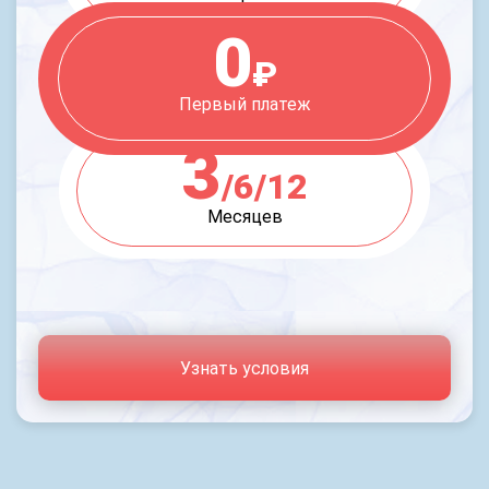
0
₽
Первый платеж
3
/6/12
Месяцев
Узнать условия