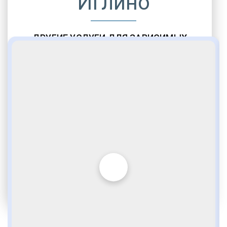
Иглино
ДРУГИЕ УСЛУГИ ДЛЯ ЗАВИСИМЫХ
Амбулаторная помощь
Врачебное наблюдение
Социальные программы
Полноценный возврат в социум
Комфортабельные палаты
Опытные медики
VIP программы помощи
Внимательное отношение
Игромания
Лудомания
Услуги адвоката
По статье 228