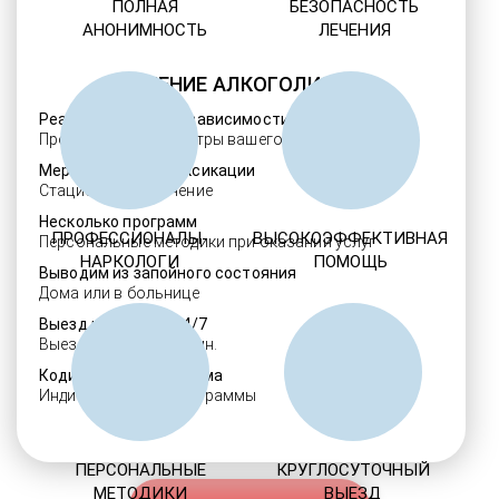
ПОЛНАЯ
БЕЗОПАСНОСТЬ
АНОНИМНОСТЬ
ЛЕЧЕНИЯ
ЛЕЧЕНИЕ АЛКОГОЛИЗМА
Реабилитация алкозависимости
Проверенные ребцентры вашего региона
Мероприятия детоксикации
Стационарное лечение
Несколько программ
ПРОФЕССИОНАЛЫ-
ВЫСОКОЭФФЕКТИВНАЯ
Персональные методики при оказании услуг
НАРКОЛОГИ
ПОМОЩЬ
Выводим из запойного состояния
Дома или в больнице
Выезд нарколога 24/7
Выезд в течение 30 мин.
Кодировка алкоголизма
Индивидуальные программы
ПЕРСОНАЛЬНЫЕ
КРУГЛОСУТОЧНЫЙ
МЕТОДИКИ
ВЫЕЗД