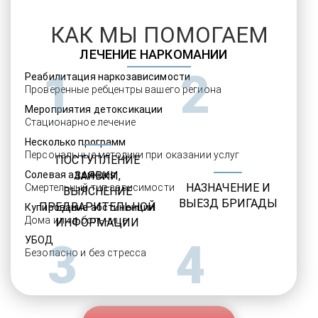
КАК МЫ ПОМОГАЕМ
ЛЕЧЕНИЕ НАРКОМАНИИ
1
2
Реабилитация наркозависимости
Проверенные ребцентры вашего региона
Мероприятия детоксикации
Стационарное лечение
Несколько программ
Персональные методики при оказании услуг
ПОСТУПЛЕНИЕ
Солевая аддикция
ЗАЯВКИ,
НАЗНАЧЕНИЕ И
Смертельный тип зависимости
ВЫЯСНЕНИЕ
ВЫЕЗД БРИГАДЫ
ПРЕДВАРИТЕЛЬНОЙ
Купирование абстиненции
Дома или в больнице
ИНФОРМАЦИИ
УБОД
3
4
Безопасно и без стресса