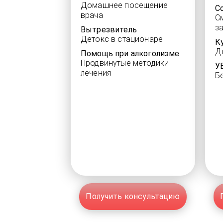
Домашнее посещение
С
врача
С
з
Вытрезвитель
Детокс в стационаре
К
Д
Помощь при алкоголизме
Продвинутые методики
У
лечения
Б
Получить консультацию