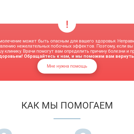
молечение может быть опасным для вашего здоровья. Неправ
явлению нежелательных побочных эффектов. Поэтому, если вы
у клинику. Врачи помогут вам определить причину болезни и 
доровьем! Обращайтесь к нам, и мы поможем вам вернуть
Мне нужна помощь
КАК МЫ ПОМОГАЕМ