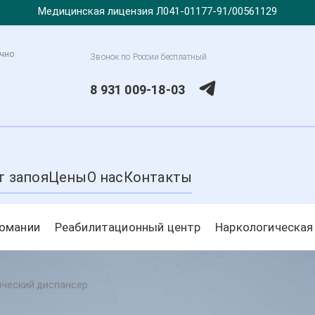
Медицинская лицензия Л041-01177-91/00561129
очно
Звонок по России бесплатный
8 931 009-18-03
т запоя
Цены
О нас
Контакты
комании
Реабилитационный центр
Наркологическая
ический диспансер