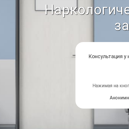
Наркологиче
з
Консультация у
Нажимая на кноп
Анонимн