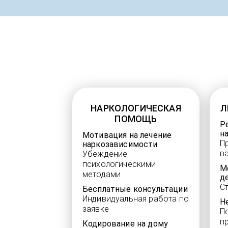
НАРКОЛОГИЧЕСКАЯ
Л
ПОМОЩЬ
Р
н
Мотивация на лечение
П
наркозависимости
в
Убеждение
психологическими
М
методами
д
С
Бесплатные консультации
Индивидуальная работа по
Н
заявке
П
п
Кодирование на дому