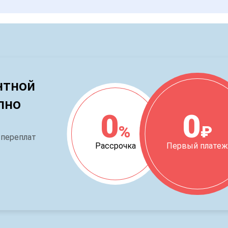
нтной
пно
0
0
%
₽
 переплат
Рассрочка
Первый плате