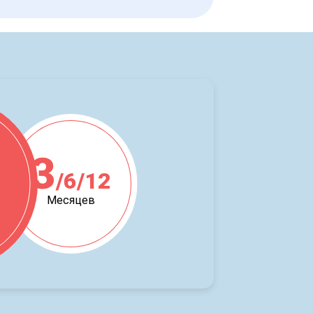
3
/6/12
ж
Месяцев