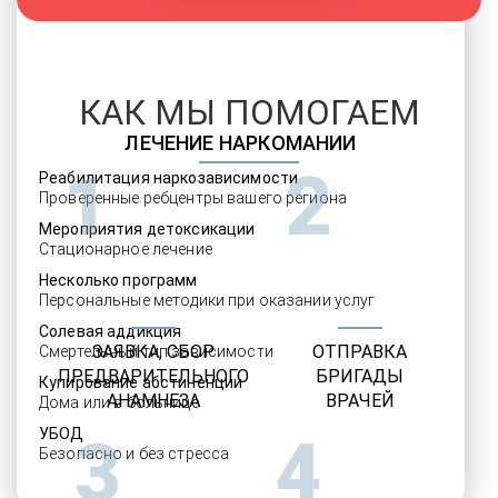
КАК МЫ ПОМОГАЕМ
ЛЕЧЕНИЕ НАРКОМАНИИ
1
2
Реабилитация наркозависимости
Проверенные ребцентры вашего региона
Мероприятия детоксикации
Стационарное лечение
Несколько программ
Персональные методики при оказании услуг
Солевая аддикция
ЗАЯВКА, СБОР
ОТПРАВКА
Смертельный тип зависимости
ПРЕДВАРИТЕЛЬНОГО
БРИГАДЫ
Купирование абстиненции
АНАМНЕЗА
ВРАЧЕЙ
Дома или в больнице
УБОД
3
4
Безопасно и без стресса