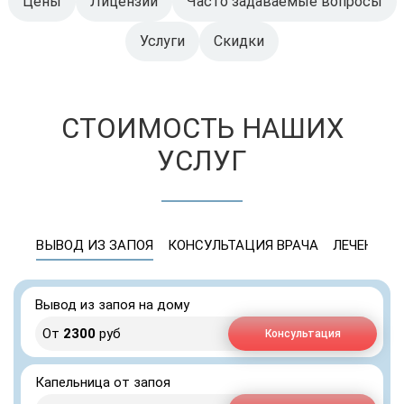
Цены
Лицензии
Часто задаваемые вопросы
Услуги
Скидки
СТОИМОСТЬ НАШИХ
УСЛУГ
ВЫВОД ИЗ ЗАПОЯ
КОНСУЛЬТАЦИЯ ВРАЧА
ЛЕЧЕНИЕ 
Вывод из запоя на дому
От
2300
руб
Консультация
Капельница от запоя