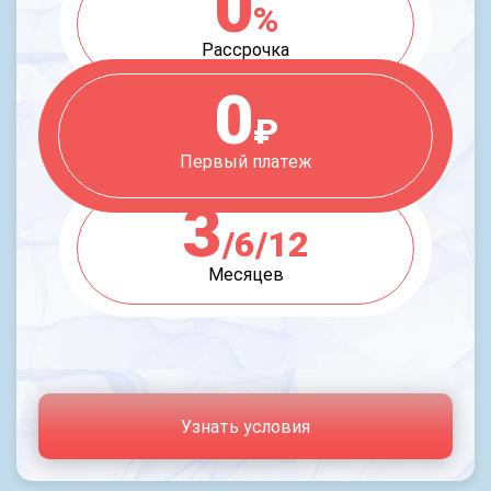
0
%
Рассрочка
0
₽
Первый платеж
3
/6/12
Месяцев
Узнать условия