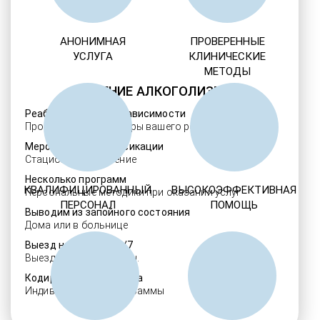
АНОНИМНАЯ
ПРОВЕРЕННЫЕ
УСЛУГА
КЛИНИЧЕСКИЕ
МЕТОДЫ
ЛЕЧЕНИЕ АЛКОГОЛИЗМА
Реабилитация алкозависимости
Проверенные ребцентры вашего региона
Мероприятия детоксикации
Стационарное лечение
Несколько программ
КВАЛИФИЦИРОВАННЫЙ
ВЫСОКОЭФФЕКТИВНАЯ
Персональные методики при оказании услуг
ПЕРСОНАЛ
ПОМОЩЬ
Выводим из запойного состояния
Дома или в больнице
Выезд нарколога 24/7
Выезд в течение 30 мин.
Кодировка алкоголизма
Индивидуальные программы