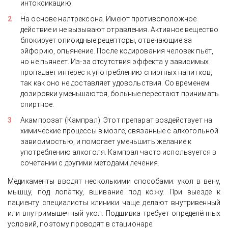
интоксикацию.
На основе налтрексона. Имеют противоположное
действие и не вызывают отравления. Активное вещество
блокирует опиоидные рецепторы, отвечающие за
эйфорию, опьянение. После кодирования человек пьёт,
но не пьянеет. Из-за отсутствия эффекта у зависимых
пропадает интерес к употреблению спиртных напитков,
так как оно не доставляет удовольствия. Со временем
дозировки уменьшаются, больные перестают принимать
спиртное.
Акампрозат (Кампрал): Этот препарат воздействует на
химические процессы в мозге, связанные с алкогольной
зависимостью, и помогает уменьшить желание к
употреблению алкоголя. Кампрал часто используется в
сочетании с другими методами лечения.
Медикаменты вводят несколькими способами: укол в вену,
мышцу, под лопатку, вшивание под кожу. При выезде к
пациенту специалисты клиники чаще делают внутривенный
или внутримышечный укол. Подшивка требует определённых
условий, поэтому проводят в стационаре.