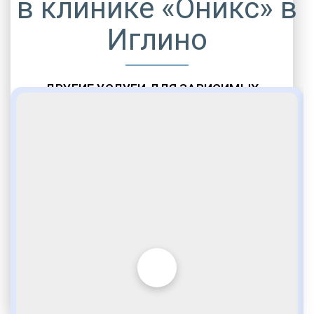
в клинике «Оникс» в
Иглино
ДРУГИЕ УСЛУГИ ДЛЯ ЗАВИСИМЫХ
Амбулаторная помощь
Врачебное наблюдение
Социальные программы
Полноценный возврат в социум
Комфортабельные палаты
Опытные медики
VIP программы помощи
Внимательное отношение
Игромания
Лудомания
Услуги адвоката
По статье 228