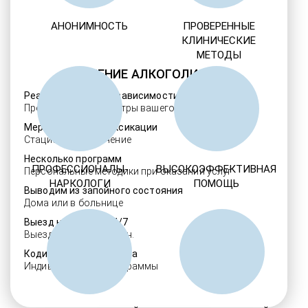
АНОНИМНОСТЬ
ПРОВЕРЕННЫЕ
КЛИНИЧЕСКИЕ
МЕТОДЫ
ЛЕЧЕНИЕ АЛКОГОЛИЗМА
Реабилитация алкозависимости
Проверенные ребцентры вашего региона
Мероприятия детоксикации
Стационарное лечение
Несколько программ
ПРОФЕССИОНАЛЫ-
ВЫСОКОЭФФЕКТИВНАЯ
Персональные методики при оказании услуг
НАРКОЛОГИ
ПОМОЩЬ
Выводим из запойного состояния
Дома или в больнице
Выезд нарколога 24/7
Выезд в течение 30 мин.
Кодировка алкоголизма
Индивидуальные программы