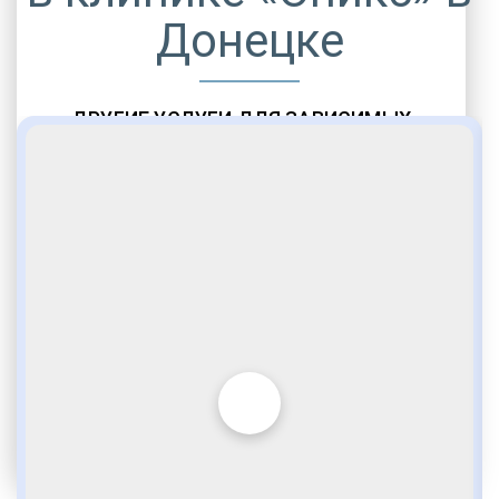
Донецке
ДРУГИЕ УСЛУГИ ДЛЯ ЗАВИСИМЫХ
Амбулаторная помощь
Врачебное наблюдение
Социальные программы
Полноценный возврат в социум
Комфортабельные палаты
Опытные медики
VIP программы помощи
Внимательное отношение
Игромания
Лудомания
Услуги адвоката
По статье 228