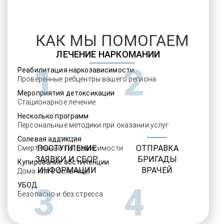
КАК МЫ ПОМОГАЕМ
ЛЕЧЕНИЕ НАРКОМАНИИ
1
2
Реабилитация наркозависимости
Проверенные ребцентры вашего региона
Мероприятия детоксикации
Стационарное лечение
Несколько программ
Персональные методики при оказании услуг
Солевая аддикция
ПОСТУПЛЕНИЕ
ОТПРАВКА
Смертельный тип зависимости
ЗАЯВКИ И СБОР
БРИГАДЫ
Купирование абстиненции
ИНФОРМАЦИИ
ВРАЧЕЙ
Дома или в больнице
УБОД
3
4
Безопасно и без стресса