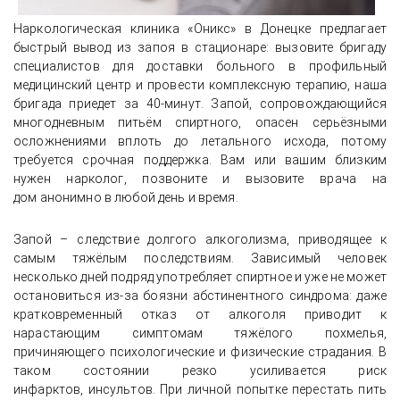
Наркологическая клиника «Оникс» в Донецке предлагает
быстрый вывод из запоя в стационаре: вызовите бригаду
специалистов для доставки больного в профильный
медицинский центр и провести комплексную терапию, наша
бригада приедет за 40-минут. Запой, сопровождающийся
многодневным питьём спиртного, опасен серьёзными
осложнениями вплоть до летального исхода, потому
требуется срочная поддержка. Вам или вашим близким
нужен нарколог, позвоните и вызовите врача на
дом анонимно в любой день и время.
Запой – следствие долгого алкоголизма, приводящее к
самым тяжёлым последствиям. Зависимый человек
несколько дней подряд употребляет спиртное и уже не может
остановиться из-за боязни абстинентного синдрома: даже
кратковременный отказ от алкоголя приводит к
нарастающим симптомам тяжёлого похмелья,
причиняющего психологические и физические страдания. В
таком состоянии резко усиливается риск
инфарктов, инсультов. При личной попытке перестать пить