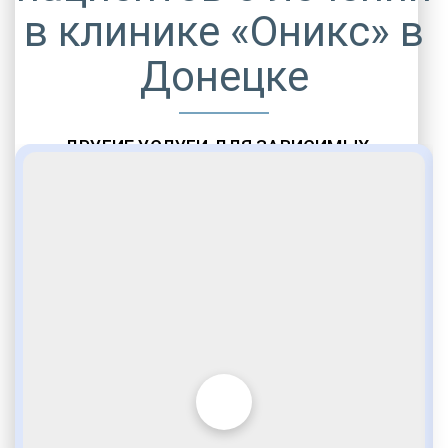
в клинике «Оникс» в
Донецке
ДРУГИЕ УСЛУГИ ДЛЯ ЗАВИСИМЫХ
Амбулаторная помощь
Врачебное наблюдение
Социальные программы
Полноценный возврат в социум
Комфортабельные палаты
Опытные медики
VIP программы помощи
Внимательное отношение
Игромания
Лудомания
Услуги адвоката
По статье 228