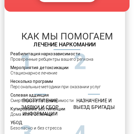
КАК МЫ ПОМОГАЕМ
ЛЕЧЕНИЕ НАРКОМАНИИ
1
2
Реабилитация наркозависимости
Проверенные ребцентры вашего региона
Мероприятия детоксикации
Стационарное лечение
Несколько программ
Персональные методики при оказании услуг
Солевая аддикция
ПОСТУПЛЕНИЕ
НАЗНАЧЕНИЕ И
Смертельный тип зависимости
ЗАЯВКИ И СБОР
ВЫЕЗД БРИГАДЫ
Купирование абстиненции
ИНФОРМАЦИИ
Дома или в больнице
УБОД
3
4
Безопасно и без стресса