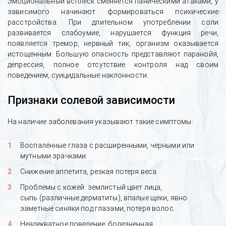
Эмоциональный всплеск сменяется паническими атаками, у
зависимого начинают формироваться психические
расстройства. При длительном употреблении соли
развивается слабоумие, нарушается функция речи,
появляется тремор, нервный тик, организм оказывается
истощённым. Большую опасность представляют паранойя,
депрессия, полное отсутствие контроля над своим
поведением, суицидальные наклонности.
Признаки солевой зависимости
На наличие заболевания указывают такие симптомы:
Воспалённые глаза с расширенными, чёрными или
мутными зрачками.
Снижение аппетита, резкая потеря веса.
Проблемы с кожей: землистый цвет лица,
сыпь (различные дерматиты), впалые щёки, явно
заметные синяки под глазами, потеря волос.
Неадекватное поведение, болезненная