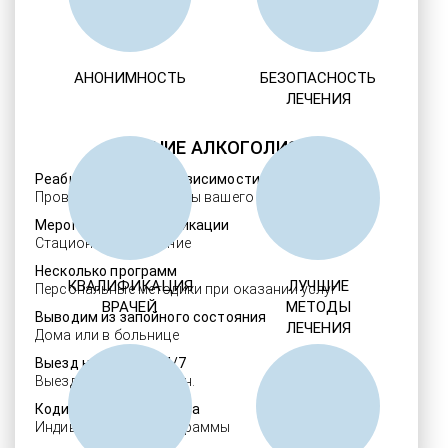
АНОНИМНОСТЬ
БЕЗОПАСНОСТЬ
ЛЕЧЕНИЯ
ЛЕЧЕНИЕ АЛКОГОЛИЗМА
Реабилитация алкозависимости
Проверенные ребцентры вашего региона
Мероприятия детоксикации
Стационарное лечение
Несколько программ
КВАЛИФИКАЦИЯ
ЛУЧШИЕ
Персональные методики при оказании услуг
ВРАЧЕЙ
МЕТОДЫ
Выводим из запойного состояния
ЛЕЧЕНИЯ
Дома или в больнице
Выезд нарколога 24/7
Выезд в течение 30 мин.
Кодировка алкоголизма
Индивидуальные программы