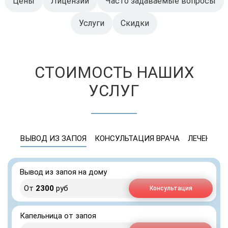
Цены
Лицензии
Часто задаваемые вопросы
Услуги
Скидки
СТОИМОСТЬ НАШИХ
УСЛУГ
ВЫВОД ИЗ ЗАПОЯ
КОНСУЛЬТАЦИЯ ВРАЧА
ЛЕЧЕНИЕ 
Вывод из запоя на дому
От
2300
руб
Консультация
Капельница от запоя