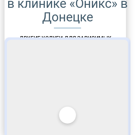
в клинике «Оникс» в
Донецке
ДРУГИЕ УСЛУГИ ДЛЯ ЗАВИСИМЫХ
Амбулаторная помощь
Врачебное наблюдение
Социальные программы
Полноценный возврат в социум
Комфортабельные палаты
Опытные медики
VIP программы помощи
Внимательное отношение
Игромания
Лудомания
Услуги адвоката
По статье 228