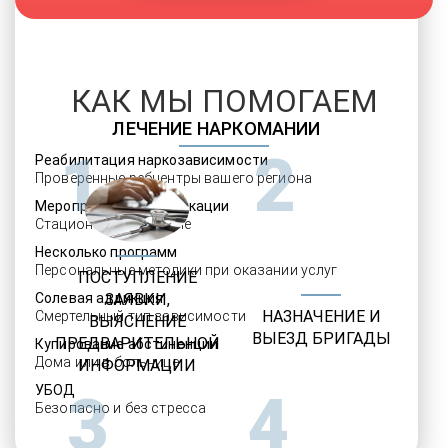
КАК МЫ ПОМОГАЕМ
ЛЕЧЕНИЕ НАРКОМАНИИ
1
2
Реабилитация наркозависимости
Проверенные ребцентры вашего региона
Мероприятия детоксикации
Стационарное лечение
Несколько программ
Персональные методики при оказании услуг
ПОСТУПЛЕНИЕ
Солевая аддикция
ЗАЯВКИ,
НАЗНАЧЕНИЕ И
Смертельный тип зависимости
ВЫЯСНЕНИЕ
ВЫЕЗД БРИГАДЫ
ПРЕДВАРИТЕЛЬНОЙ
Купирование абстиненции
Дома или в больнице
ИНФОРМАЦИИ
УБОД
3
4
Безопасно и без стресса