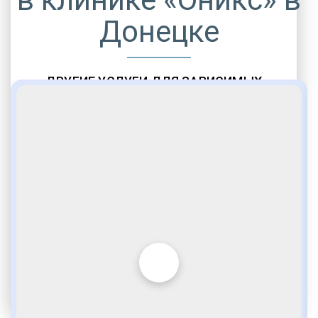
Донецке
ДРУГИЕ УСЛУГИ ДЛЯ ЗАВИСИМЫХ
Амбулаторная помощь
Врачебное наблюдение
Социальные программы
Полноценный возврат в социум
Комфортабельные палаты
Опытные медики
VIP программы помощи
Внимательное отношение
Игромания
Лудомания
Услуги адвоката
По статье 228