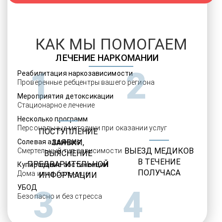
КАК МЫ ПОМОГАЕМ
ЛЕЧЕНИЕ НАРКОМАНИИ
1
2
Реабилитация наркозависимости
Проверенные ребцентры вашего региона
Мероприятия детоксикации
Стационарное лечение
Несколько программ
Персональные методики при оказании услуг
ПОСТУПЛЕНИЕ
Солевая аддикция
ЗАЯВКИ,
ВЫЕЗД МЕДИКОВ
Смертельный тип зависимости
ВЫЯСНЕНИЕ
В ТЕЧЕНИЕ
ПРЕДВАРИТЕЛЬНОЙ
Купирование абстиненции
ПОЛУЧАСА
Дома или в больнице
ИНФОРМАЦИИ
УБОД
3
4
Безопасно и без стресса