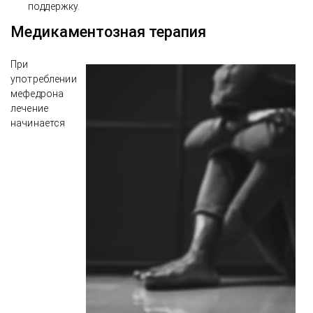
поддержку.
Медикаментозная терапия
При
употреблении
мефедрона
лечение
начинается