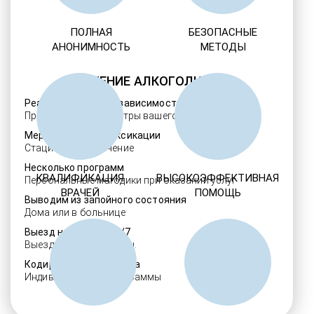
ПОЛНАЯ
БЕЗОПАСНЫЕ
АНОНИМНОСТЬ
МЕТОДЫ
ЛЕЧЕНИЕ АЛКОГОЛИЗМА
Реабилитация алкозависимости
Проверенные ребцентры вашего региона
Мероприятия детоксикации
Стационарное лечение
Несколько программ
КВАЛИФИКАЦИЯ
ВЫСОКОЭФФЕКТИВНАЯ
Персональные методики при оказании услуг
ВРАЧЕЙ
ПОМОЩЬ
Выводим из запойного состояния
Дома или в больнице
Выезд нарколога 24/7
Выезд в течение 30 мин.
Кодировка алкоголизма
Индивидуальные программы