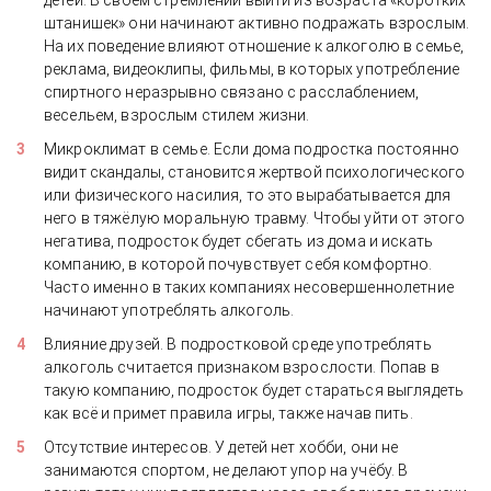
детей. В своём стремлении выйти из возраста «коротких
штанишек» они начинают активно подражать взрослым.
На их поведение влияют отношение к алкоголю в семье,
реклама, видеоклипы, фильмы, в которых употребление
спиртного неразрывно связано с расслаблением,
весельем, взрослым стилем жизни.
Микроклимат в семье. Если дома подростка постоянно
видит скандалы, становится жертвой психологического
или физического насилия, то это вырабатывается для
него в тяжёлую моральную травму. Чтобы уйти от этого
негатива, подросток будет сбегать из дома и искать
компанию, в которой почувствует себя комфортно.
Часто именно в таких компаниях несовершеннолетние
начинают употреблять алкоголь.
Влияние друзей. В подростковой среде употреблять
алкоголь считается признаком взрослости. Попав в
такую компанию, подросток будет стараться выглядеть
как всё и примет правила игры, также начав пить.
Отсутствие интересов. У детей нет хобби, они не
занимаются спортом, не делают упор на учёбу. В