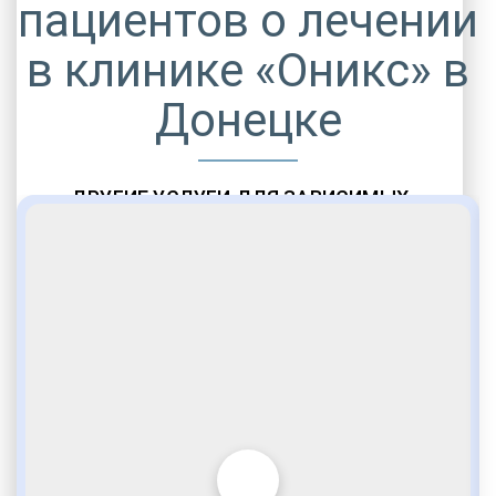
пациентов о лечении
в клинике «Оникс» в
Донецке
ДРУГИЕ УСЛУГИ ДЛЯ ЗАВИСИМЫХ
Амбулаторная помощь
Врачебное наблюдение
Социальные программы
Полноценный возврат в социум
Комфортабельные палаты
Опытные медики
VIP программы помощи
Внимательное отношение
Игромания
Лудомания
Услуги адвоката