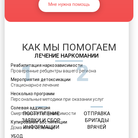
Мне нужна помощь
КАК МЫ ПОМОГАЕМ
ЛЕЧЕНИЕ НАРКОМАНИИ
1
2
Реабилитация наркозависимости
Проверенные ребцентры вашего региона
Мероприятия детоксикации
Стационарное лечение
Несколько программ
Персональные методики при оказании услуг
Солевая аддикция
ПОСТУПЛЕНИЕ
ОТПРАВКА
Смертельный тип зависимости
ЗАЯВКИ И СБОР
БРИГАДЫ
Купирование абстиненции
ИНФОРМАЦИИ
ВРАЧЕЙ
Дома или в больнице
УБОД