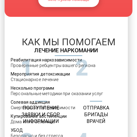
КАК МЫ ПОМОГАЕМ
ЛЕЧЕНИЕ НАРКОМАНИИ
1
2
Реабилитация наркозависимости
Проверенные ребцентры вашего региона
Мероприятия детоксикации
Стационарное лечение
Несколько программ
Персональные методики при оказании услуг
Солевая аддикция
ПОСТУПЛЕНИЕ
ОТПРАВКА
Смертельный тип зависимости
ЗАЯВКИ И СБОР
БРИГАДЫ
Купирование абстиненции
ИНФОРМАЦИИ
ВРАЧЕЙ
Дома или в больнице
УБОД
Безопасно и без стресса