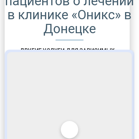
пациентов о лечении
в клинике «Оникс» в
Донецке
ДРУГИЕ УСЛУГИ ДЛЯ ЗАВИСИМЫХ
Амбулаторная помощь
Врачебное наблюдение
Социальные программы
Полноценный возврат в социум
Комфортабельные палаты
Опытные медики
VIP программы помощи
Внимательное отношение
Игромания
Лудомания
Услуги адвоката
По статье 228