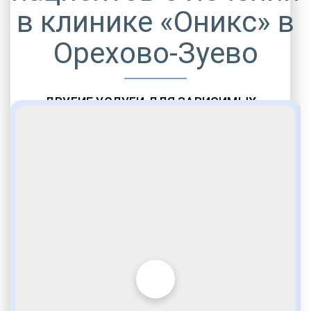
в клинике «Оникс» в
Орехово-Зуево
ДРУГИЕ УСЛУГИ ДЛЯ ЗАВИСИМЫХ
Амбулаторная помощь
Врачебное наблюдение
Социальные программы
Полноценный возврат в социум
Комфортабельные палаты
Опытные медики
VIP программы помощи
Внимательное отношение
Игромания
Лудомания
Услуги адвоката
По статье 228