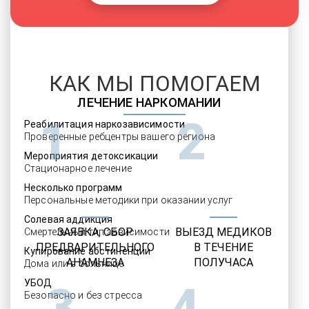
КАК МЫ ПОМОГАЕМ
ЛЕЧЕНИЕ НАРКОМАНИИ
1
2
Реабилитация наркозависимости
Проверенные ребцентры вашего региона
Мероприятия детоксикации
Стационарное лечение
Несколько программ
Персональные методики при оказании услуг
Солевая аддикция
ЗАЯВКА, СБОР
ВЫЕЗД МЕДИКОВ
Смертельный тип зависимости
ПРЕДВАРИТЕЛЬНОГО
В ТЕЧЕНИЕ
Купирование абстиненции
АНАМНЕЗА
ПОЛУЧАСА
Дома или в больнице
УБОД
3
4
Безопасно и без стресса