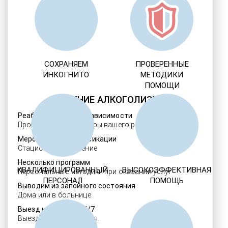
СОХРАНЯЕМ
ПРОВЕРЕННЫЕ
ИНКОГНИТО
МЕТОДИКИ
ПОМОЩИ
ЛЕЧЕНИЕ АЛКОГОЛИЗМА
Реабилитация алкозависимости
Проверенные ребцентры вашего региона
Мероприятия детоксикации
Стационарное лечение
Несколько программ
КВАЛИФИЦИРОВАННЫЙ
ВЫСОКОЭФФЕКТИВНАЯ
Персональные методики при оказании услуг
ПЕРСОНАЛ
ПОМОЩЬ
Выводим из запойного состояния
Дома или в больнице
Выезд нарколога 24/7
Выезд в течение 30 мин.