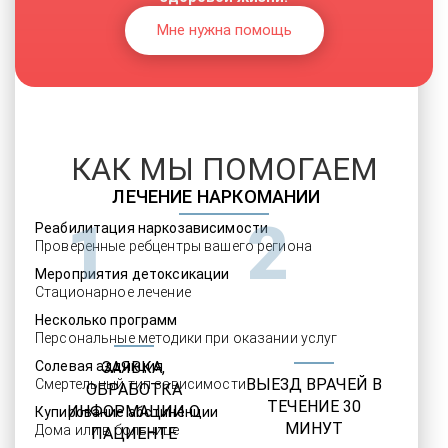
Мне нужна помощь
КАК МЫ ПОМОГАЕМ
ЛЕЧЕНИЕ НАРКОМАНИИ
1
2
Реабилитация наркозависимости
Проверенные ребцентры вашего региона
Мероприятия детоксикации
Стационарное лечение
Несколько программ
Персональные методики при оказании услуг
Солевая аддикция
ЗАЯВКА,
ВЫЕЗД ВРАЧЕЙ В
Смертельный тип зависимости
ОБРАБОТКА
ТЕЧЕНИЕ 30
ИНФОРМАЦИИ О
Купирование абстиненции
МИНУТ
Дома или в больнице
ПАЦИЕНТЕ