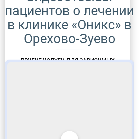
пациентов о лечении
в клинике «Оникс» в
Орехово-Зуево
ДРУГИЕ УСЛУГИ ДЛЯ ЗАВИСИМЫХ
Амбулаторная помощь
Врачебное наблюдение
Социальные программы
Полноценный возврат в социум
Комфортабельные палаты
Опытные медики
VIP программы помощи
Внимательное отношение
Игромания
Лудомания