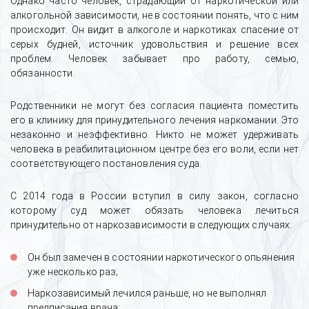
Однако часто человек, страдающий от наркотической или
алкогольной зависимости, не в состоянии понять, что с ним
происходит. Он видит в алкоголе и наркотиках спасение от
серых будней, источник удовольствия и решение всех
проблем. Человек забывает про работу, семью,
обязанности.
Родственники не могут без согласия пациента поместить
его в клинику для принудительного лечения наркомании. Это
незаконно и неэффективно. Никто не может удерживать
человека в реабилитационном центре без его воли, если нет
соответствующего постановления суда.
С 2014 года в России вступил в силу закон, согласно
которому суд может обязать человека лечиться
принудительно от наркозависимости в следующих случаях:
Он был замечен в состоянии наркотического опьянения
уже несколько раз;
Наркозависимый лечился раньше, но не выполнял
предписания врача;