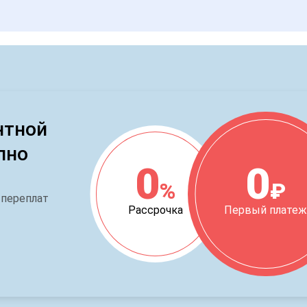
нтной
пно
0
0
%
₽
 переплат
Рассрочка
Первый плате