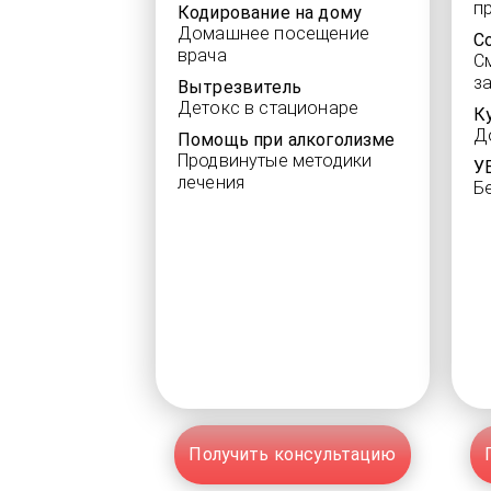
п
Кодирование на дому
Домашнее посещение
С
врача
С
з
Вытрезвитель
Детокс в стационаре
К
Д
Помощь при алкоголизме
Продвинутые методики
У
лечения
Б
Получить консультацию