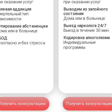
ри оказании услуг
при оказании услуг
олевая аддикция
Выводим из запойного
состояния
мертельный тип
Дома или в больнице
ависимости
Выезд нарколога 24/7
упирование абстиненции
Выезд в течение 30 мин.
ома или в больнице
Кодировка алкоголизма
БОД
Индивидуальные
езопасно и без стресса
программы
Получить консультацию
Получить консультаци