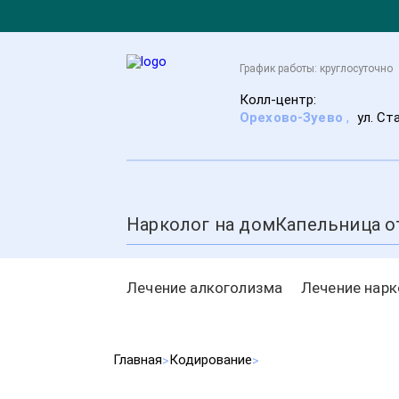
График работы: круглосуточно
Колл-центр:
Орехово-Зуево
,
ул. Ст
Нарколог на дом
Капельница о
Лечение алкоголизма
Лечение нар
Главная
Кодирование