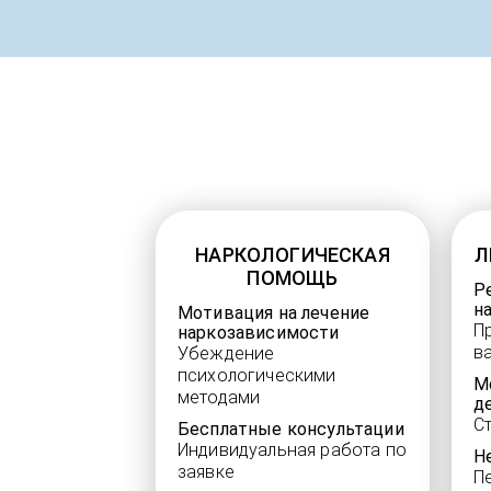
НАРКОЛОГИЧЕСКАЯ
Л
ПОМОЩЬ
Р
н
Мотивация на лечение
П
наркозависимости
в
Убеждение
психологическими
М
методами
д
С
Бесплатные консультации
Индивидуальная работа по
Н
заявке
П