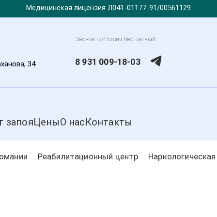
Медицинская лицензия Л041-01177-91/00561129
Звонок по России бесплатный
8 931 009-18-03
аханова, 34
т запоя
Цены
О нас
Контакты
комании
Реабилитационный центр
Наркологическая