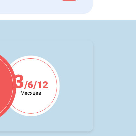
3
/6/12
ж
Месяцев