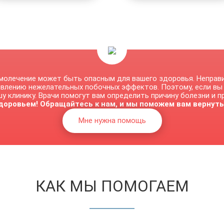
молечение может быть опасным для вашего здоровья. Неправ
явлению нежелательных побочных эффектов. Поэтому, если вы
у клинику. Врачи помогут вам определить причину болезни и 
доровьем! Обращайтесь к нам, и мы поможем вам вернуть
Мне нужна помощь
КАК МЫ ПОМОГАЕМ