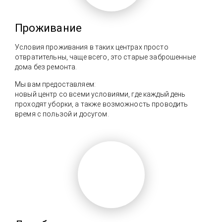
зависимости с прохождением
реабилитации и работой специалистов
с семьей
Проживание
Условия проживания в таких центрах просто
отвратительны, чаще всего, это старые заброшенные
дома без ремонта.
Мы вам предоставляем:
новый центр со всеми условиями, где каждый день
проходят уборки, а также возможность проводить
время с пользой и досугом.