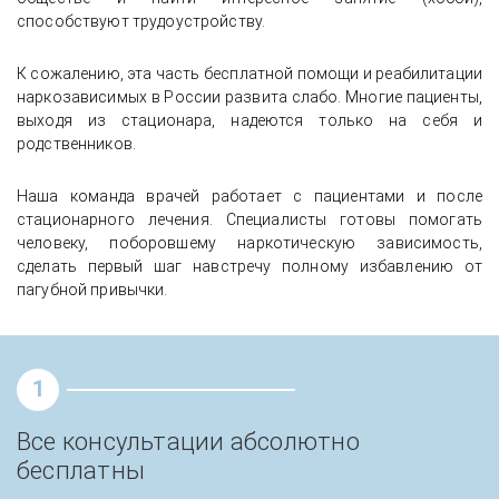
способствуют трудоустройству.
К сожалению, эта часть бесплатной помощи и реабилитации
наркозависимых в России развита слабо. Многие пациенты,
выходя из стационара, надеются только на себя и
родственников.
История успешного лечения женского
Наша команда врачей работает с пациентами и после
алкоголизма с сохранением
анонимности и социальной жизни
стационарного лечения. Специалисты готовы помогать
человеку, поборовшему наркотическую зависимость,
сделать первый шаг навстречу полному избавлению от
пагубной привычки.
1
Все консультации абсолютно
бесплатны