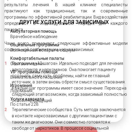
результаты лечения. В нашей клинике специалисты
практикуют как традиционные, так и современные
программы по эффективной реабилитации. Вид воздействия
ДРУГИЕ УСЛУГИ ДЛЯ ЗАВИСИМЫХ
определяют в индивидуальном порядке для каждого
пациента.
Амбулаторная помощь
Врачебное наблюдение
Чаще всего применяют следующие эффективные модели
Социальные программы
социальной реабилитации наркозависимых:
Полноценный возврат в социум
Комфортабельные палаты
Программа «12 шагов». Идеально подходит для лечения
Опытные медики
алкоголиков и наркоманов. Она помогает пациенту
VIP программы помощи
осознать саму суть проблемы, найти ее главный
Внимательное отношение
источник, а затем вновь обрести смысл существования.
Игромания
Каждый шаг программы имеет свое значение. Переход на
Лудомания
следующий этап возможен, когда зависимый полностью
Услуги адвоката
освоил предыдущий.
По статье 228
Терапевтические сообщества. Суть метода заключается
в контакте наркозависимых с другими пациентами с
таким же диагнозом. Они совместно готовятся к
свободе от наркотиков. В процессе социальной