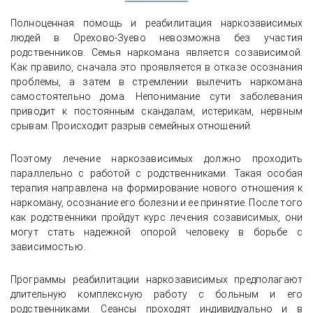
Полноценная помощь и реабилитация наркозависимых
людей в Орехово-Зуево невозможна без участия
родственников. Семья наркомана является созависимой.
Как правило, сначала это проявляется в отказе осознания
проблемы, а затем в стремлении вылечить наркомана
самостоятельно дома. Непонимание сути заболевания
приводит к постоянным скандалам, истерикам, нервным
срывам. Происходит разрыв семейных отношений.
Поэтому лечение наркозависимых должно проходить
параллельно с работой с родственниками. Такая особая
терапия направлена на формирование нового отношения к
наркоману, осознание его болезни и ее принятие. После того
как родственники пройдут курс лечения созависимых, они
могут стать надежной опорой человеку в борьбе с
зависимостью.
Программы реабилитации наркозависимых предполагают
Отзыв о транспортировке пациента в
длительную комплексную работу с больным и его
реабилитационный центр под
родственниками. Сеансы проходят индивидуально и в