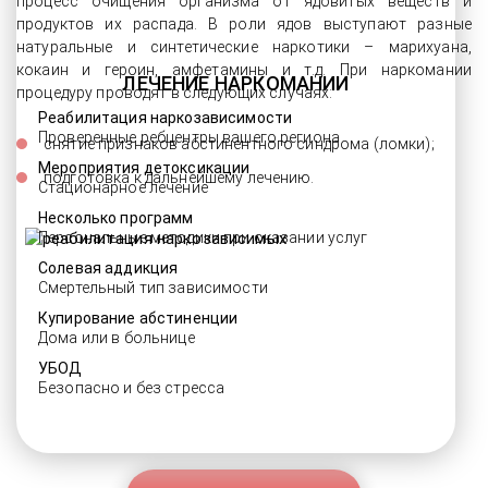
процесс очищения организма от ядовитых веществ и
продуктов их распада. В роли ядов выступают разные
натуральные и синтетические наркотики – марихуана,
кокаин и героин, амфетамины и т.д. При наркомании
ЛЕЧЕНИЕ НАРКОМАНИИ
процедуру проводят в следующих случаях:
Реабилитация наркозависимости
Проверенные ребцентры вашего региона
снятие признаков абстинентного синдрома (ломки);
Мероприятия детоксикации
подготовка к дальнейшему лечению.
Стационарное лечение
Несколько программ
Персональные методики при оказании услуг
Солевая аддикция
Смертельный тип зависимости
Купирование абстиненции
Дома или в больнице
УБОД
Безопасно и без стресса