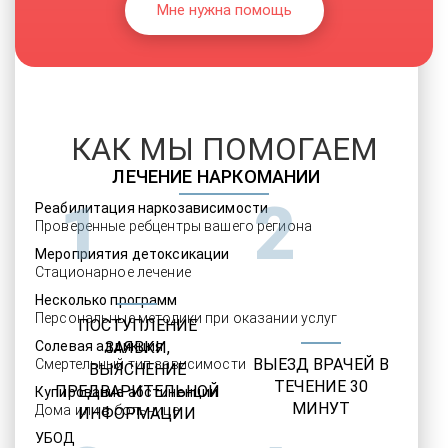
Мне нужна помощь
КАК МЫ ПОМОГАЕМ
ЛЕЧЕНИЕ НАРКОМАНИИ
1
2
Реабилитация наркозависимости
Проверенные ребцентры вашего региона
Мероприятия детоксикации
Стационарное лечение
Несколько программ
Персональные методики при оказании услуг
ПОСТУПЛЕНИЕ
Солевая аддикция
ЗАЯВКИ,
ВЫЕЗД ВРАЧЕЙ В
Смертельный тип зависимости
ВЫЯСНЕНИЕ
ТЕЧЕНИЕ 30
ПРЕДВАРИТЕЛЬНОЙ
Купирование абстиненции
МИНУТ
Дома или в больнице
ИНФОРМАЦИИ
УБОД