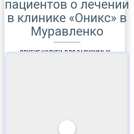
пациентов о лечении
в клинике «Оникс» в
Муравленко
ДРУГИЕ УСЛУГИ ДЛЯ ЗАВИСИМЫХ
Амбулаторная помощь
Врачебное наблюдение
Социальные программы
Полноценный возврат в социум
Комфортабельные палаты
Опытные медики
VIP программы помощи
Внимательное отношение
Игромания
Лудомания
Услуги адвоката