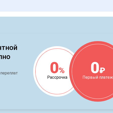
нтной
пно
0
0
%
₽
 переплат
Рассрочка
Первый плате