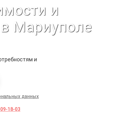
имости и
 в Мариуполе
отребностям и
ональных данных
009-18-03