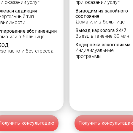
ри оказании услуг
при оказании услуг
олевая аддикция
Выводим из запойного
состояния
мертельный тип
Дома или в больнице
ависимости
Выезд нарколога 24/7
упирование абстиненции
Выезд в течение 30 мин.
ома или в больнице
Кодировка алкоголизма
БОД
Индивидуальные
езопасно и без стресса
программы
Получить консультацию
Получить консультаци