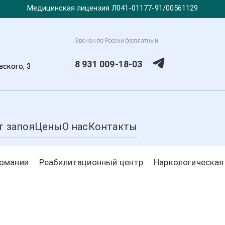
Медицинская лицензия Л041-01177-91/00561129
Звонок по России бесплатный
8 931 009-18-03
вского, 3
т запоя
Цены
О нас
Контакты
комании
Реабилитационный центр
Наркологическая