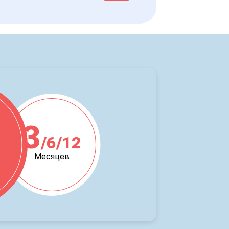
3
/6/12
ж
Месяцев