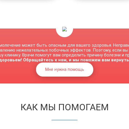
молечение может быть опасным для вашего здоровья. Неправ
явлению нежелательных побочных эффектов. Поэтому, если вы
у клинику. Врачи помогут вам определить причину болезни и 
доровьем! Обращайтесь к нам, и мы поможем вам вернуть
Мне нужна помощь
КАК МЫ ПОМОГАЕМ