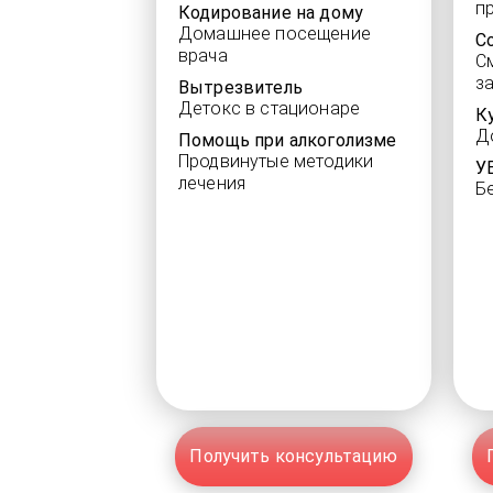
п
Кодирование на дому
Домашнее посещение
С
врача
С
з
Вытрезвитель
Детокс в стационаре
К
Д
Помощь при алкоголизме
Продвинутые методики
У
лечения
Б
Получить консультацию