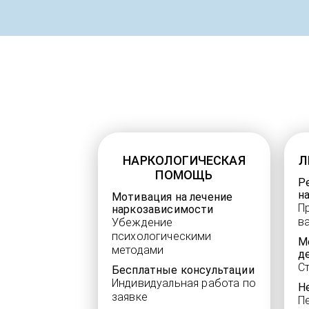
НАРКОЛОГИЧЕСКАЯ
Л
ПОМОЩЬ
Р
н
Мотивация на лечение
П
наркозависимости
в
Убеждение
психологическими
М
методами
д
С
Бесплатные консультации
Индивидуальная работа по
Н
заявке
П