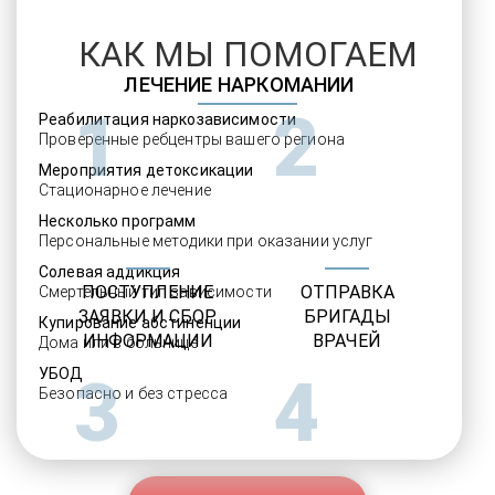
КАК МЫ ПОМОГАЕМ
ЛЕЧЕНИЕ НАРКОМАНИИ
1
2
Реабилитация наркозависимости
Проверенные ребцентры вашего региона
Мероприятия детоксикации
Стационарное лечение
Несколько программ
Персональные методики при оказании услуг
Солевая аддикция
ПОСТУПЛЕНИЕ
ОТПРАВКА
Смертельный тип зависимости
ЗАЯВКИ И СБОР
БРИГАДЫ
Купирование абстиненции
ИНФОРМАЦИИ
ВРАЧЕЙ
Дома или в больнице
УБОД
3
4
Безопасно и без стресса