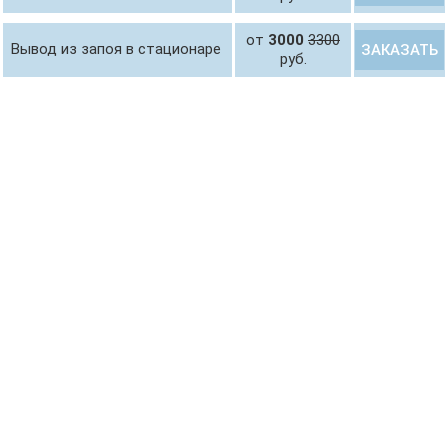
от
3000
3300
Вывод из запоя в стационаре
ЗАКАЗАТЬ
руб.