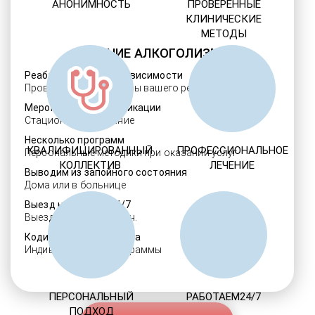
АНОНИМНОСТЬ
ПРОВЕРЕННЫЕ
КЛИНИЧЕСКИЕ
МЕТОДЫ
ЛЕЧЕНИЕ АЛКОГОЛИЗМА
Реабилитация алкозависимости
Проверенные ребцентры вашего региона
Мероприятия детоксикации
Стационарное лечение
Несколько программ
КВАЛИФИЦИРОВАННЫЙ
ПРОФЕССИОНАЛЬНОЕ
Персональные методики при оказании услуг
КОЛЛЕКТИВ
ЛЕЧЕНИЕ
Выводим из запойного состояния
Дома или в больнице
Выезд нарколога 24/7
Выезд в течение 30 мин.
Кодировка алкоголизма
Индивидуальные программы
ПЕРСОНАЛЬНЫЙ
РАБОТАЕМ24/7
ПОДХОД