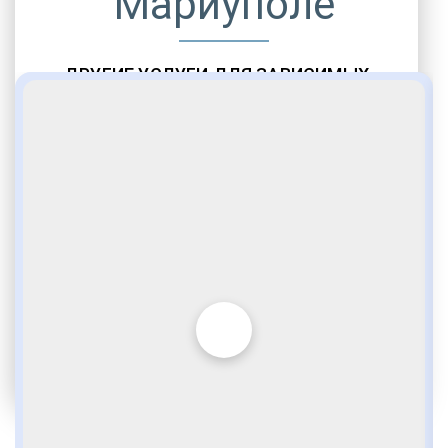
Мариуполе
ДРУГИЕ УСЛУГИ ДЛЯ ЗАВИСИМЫХ
Амбулаторная помощь
Врачебное наблюдение
Социальные программы
Полноценный возврат в социум
Комфортабельные палаты
Опытные медики
VIP программы помощи
Внимательное отношение
Игромания
Лудомания
Услуги адвоката
По статье 228