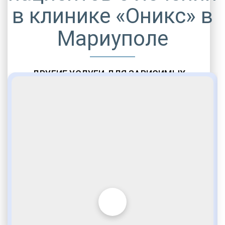
в клинике «Оникс» в
Мариуполе
ДРУГИЕ УСЛУГИ ДЛЯ ЗАВИСИМЫХ
Амбулаторная помощь
Врачебное наблюдение
Социальные программы
Полноценный возврат в социум
Комфортабельные палаты
Опытные медики
VIP программы помощи
Внимательное отношение
Игромания
Лудомания
Услуги адвоката
По статье 228