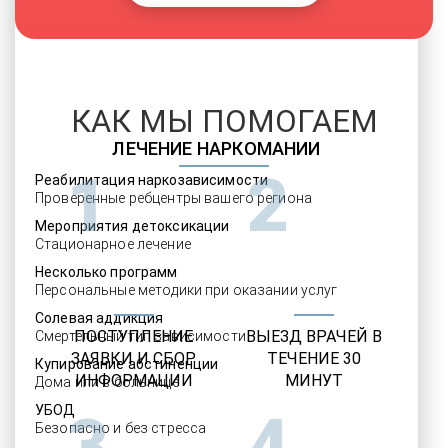
КАК МЫ ПОМОГАЕМ
ЛЕЧЕНИЕ НАРКОМАНИИ
1
2
Реабилитация наркозависимости
Проверенные ребцентры вашего региона
Мероприятия детоксикации
Стационарное лечение
Несколько программ
Персональные методики при оказании услуг
Солевая аддикция
ПОСТУПЛЕНИЕ
ВЫЕЗД ВРАЧЕЙ В
Смертельный тип зависимости
ЗАЯВКИ И СБОР
ТЕЧЕНИЕ 30
Купирование абстиненции
ИНФОРМАЦИИ
МИНУТ
Дома или в больнице
УБОД
3
4
Безопасно и без стресса