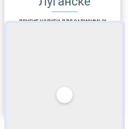
Луганске
ДРУГИЕ УСЛУГИ ДЛЯ ЗАВИСИМЫХ
Амбулаторная помощь
Врачебное наблюдение
Социальные программы
Полноценный возврат в социум
Комфортабельные палаты
Опытные медики
VIP программы помощи
Внимательное отношение
Игромания
Лудомания
Услуги адвоката
По статье 228