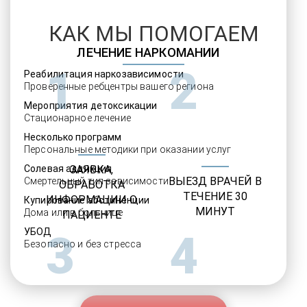
КАК МЫ ПОМОГАЕМ
ЛЕЧЕНИЕ НАРКОМАНИИ
1
2
Реабилитация наркозависимости
Проверенные ребцентры вашего региона
Мероприятия детоксикации
Стационарное лечение
Несколько программ
Персональные методики при оказании услуг
Солевая аддикция
ЗАЯВКА,
ВЫЕЗД ВРАЧЕЙ В
Смертельный тип зависимости
ОБРАБОТКА
ТЕЧЕНИЕ 30
ИНФОРМАЦИИ О
Купирование абстиненции
МИНУТ
Дома или в больнице
ПАЦИЕНТЕ
УБОД
3
4
Безопасно и без стресса