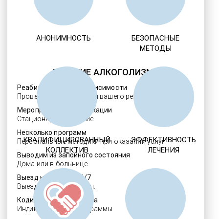
АНОНИМНОСТЬ
БЕЗОПАСНЫЕ
МЕТОДЫ
ЛЕЧЕНИЕ АЛКОГОЛИЗМА
Реабилитация алкозависимости
Проверенные ребцентры вашего региона
Мероприятия детоксикации
Стационарное лечение
Несколько программ
КВАЛИФИЦИРОВАННЫЙ
ЭФФЕКТИВНОСТЬ
Персональные методики при оказании услуг
КОЛЛЕКТИВ
ЛЕЧЕНИЯ
Выводим из запойного состояния
Дома или в больнице
Выезд нарколога 24/7
Выезд в течение 30 мин.
Кодировка алкоголизма
Индивидуальные программы