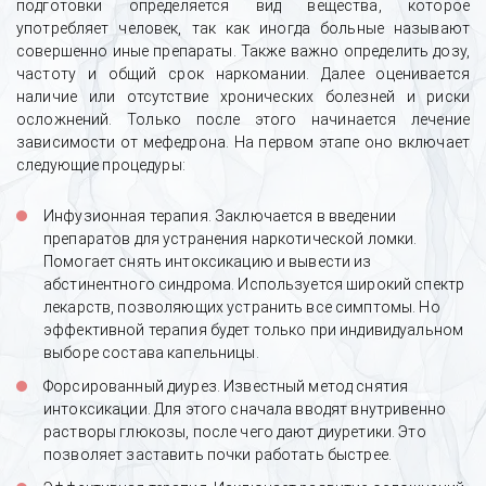
подготовки определяется вид вещества, которое
употребляет человек, так как иногда больные называют
совершенно иные препараты. Также важно определить дозу,
частоту и общий срок наркомании. Далее оценивается
наличие или отсутствие хронических болезней и риски
осложнений. Только после этого начинается лечение
зависимости от мефедрона. На первом этапе оно включает
следующие процедуры:
Инфузионная терапия. Заключается в введении
препаратов для устранения наркотической ломки.
Помогает снять интоксикацию и вывести из
абстинентного синдрома. Используется широкий спектр
лекарств, позволяющих устранить все симптомы. Но
эффективной терапия будет только при индивидуальном
выборе состава капельницы.
Форсированный диурез. Известный метод снятия
интоксикации. Для этого сначала вводят внутривенно
растворы глюкозы, после чего дают диуретики. Это
позволяет заставить почки работать быстрее.