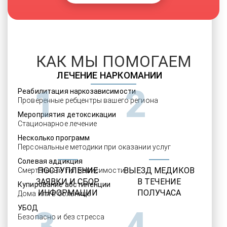
КАК МЫ ПОМОГАЕМ
ЛЕЧЕНИЕ НАРКОМАНИИ
1
2
Реабилитация наркозависимости
Проверенные ребцентры вашего региона
Мероприятия детоксикации
Стационарное лечение
Несколько программ
Персональные методики при оказании услуг
Солевая аддикция
ПОСТУПЛЕНИЕ
ВЫЕЗД МЕДИКОВ
Смертельный тип зависимости
ЗАЯВКИ И СБОР
В ТЕЧЕНИЕ
Купирование абстиненции
ИНФОРМАЦИИ
ПОЛУЧАСА
Дома или в больнице
УБОД
3
4
Безопасно и без стресса