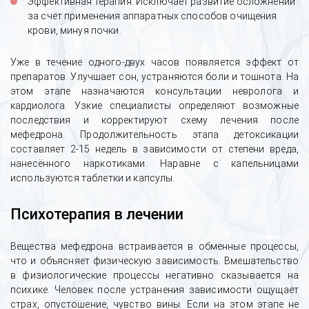
Эффективная терапия. Исключает развитие осложнений
за счёт применения аппаратных способов очищения
крови, минуя почки.
Уже в течение одного-двух часов появляется эффект от
препаратов. Улучшает сон, устраняются боли и тошнота. На
этом этапе назначаются консультации невролога и
кардиолога. Узкие специалисты определяют возможные
последствия и корректируют схему лечения после
мефедрона. Продолжительность этапа детоксикации
составляет 2-15 недель в зависимости от степени вреда,
нанесённого наркотиками. Наравне с капельницами
используются таблетки и капсулы.
Психотерапия в лечении
Вещества мефедрона встраивается в обменные процессы,
что и объясняет физическую зависимость. Вмешательство
в физиологические процессы негативно сказывается на
психике. Человек после устранения зависимости ощущает
страх, опустошение, чувство вины. Если на этом этапе не