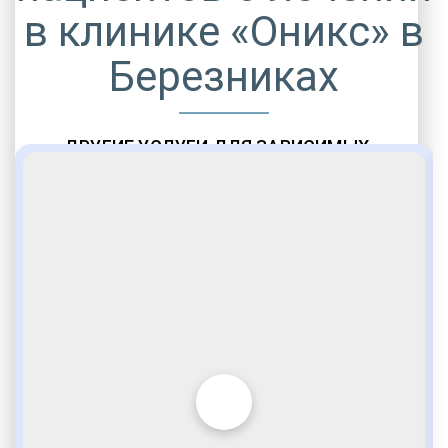
в клинике «Оникс» в
Березниках
ДРУГИЕ УСЛУГИ ДЛЯ ЗАВИСИМЫХ
Амбулаторная помощь
Врачебное наблюдение
Социальные программы
Полноценный возврат в социум
Комфортабельные палаты
Опытные медики
VIP программы помощи
Внимательное отношение
Игромания
Лудомания
Услуги адвоката
По статье 228